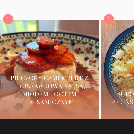
PIECZONY CAMEMBERT Z
TRUSKAWKOWĄ SALSĄ,
MIODEM I OCTEM
SURÓ
BALSAMICZNYM
PEKIŃS