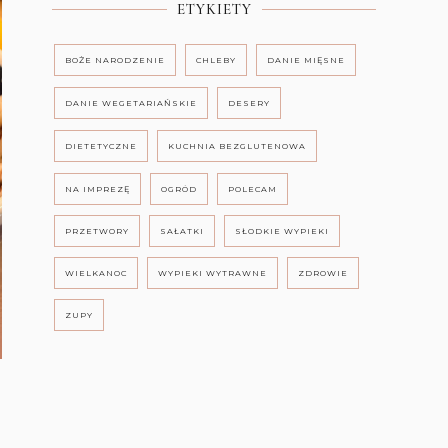
ETYKIETY
BOŻE NARODZENIE
CHLEBY
DANIE MIĘSNE
DANIE WEGETARIAŃSKIE
DESERY
DIETETYCZNE
KUCHNIA BEZGLUTENOWA
NA IMPREZĘ
OGRÓD
POLECAM
PRZETWORY
SAŁATKI
SŁODKIE WYPIEKI
WIELKANOC
WYPIEKI WYTRAWNE
ZDROWIE
ZUPY