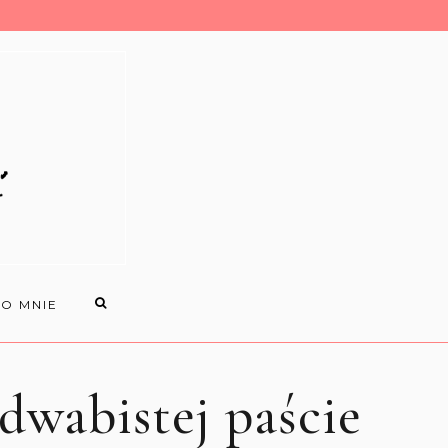
O MNIE
dwabistej paście