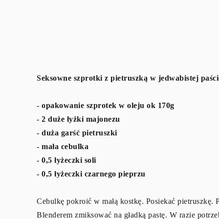
Seksowne szprotki z pietruszką w jedwabistej paści
- opakowanie szprotek w oleju ok 170g
- 2 duże łyżki majonezu
- duża garść pietruszki
- mała cebulka
- 0,5 łyżeczki soli
- 0,5 łyżeczki czarnego pieprzu
Cebulkę pokroić w małą kostkę. Posiekać pietruszkę. Pr
Blenderem zmiksować na gładką pastę. W razie potrze