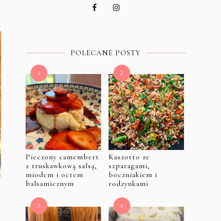
POLECANE POSTY
Pieczony camembert
Kaszotto ze
z truskawkową salsą,
szparagami,
miodem i octem
boczniakiem i
balsamicznym
rodzynkami