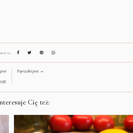
 WPIS:
→
post
Poprzedni post
ost
teresuje Cię też: