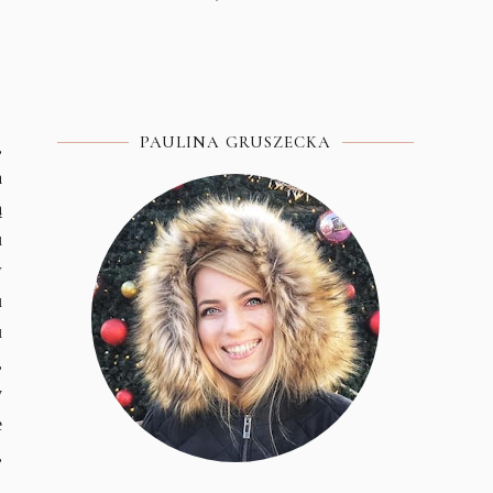
PAULINA GRUSZECKA
,
a
ą
u
w
u
u
,
y
e
,