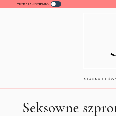
TRYB JASNY/CIEMNY
STRONA GŁÓW
Seksowne szprot