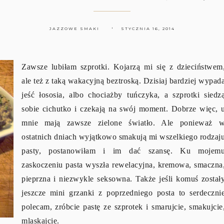
JAZZOWE SMAKI
STYCZNIA 16, 2014
Zawsze lubiłam szprotki. Kojarzą mi się z dzieciństwem
ale też z taką wakacyjną beztroską. Dzisiaj bardziej wypad
jeść łososia, albo chociażby tuńczyka, a szprotki siedz
sobie cichutko i czekają na swój moment. Dobrze więc, 
mnie mają zawsze zielone światło. Ale ponieważ 
ostatnich dniach wyjątkowo smakują mi wszelkiego rodzaj
pasty, postanowiłam i im dać szansę. Ku mojem
zaskoczeniu pasta wyszła rewelacyjna, kremowa, smaczna
pieprzna i niezwykle seksowna. Także jeśli komuś został
jeszcze mini grzanki z poprzedniego posta to serdeczni
polecam, zróbcie pastę ze szprotek i smarujcie, smakujcie
mlaskajcie.