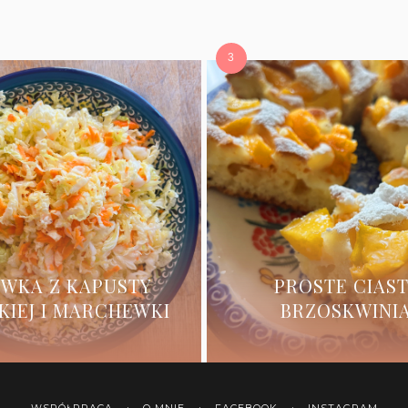
WKA Z KAPUSTY
PROSTE CIAST
KIEJ I MARCHEWKI
BRZOSKWINI