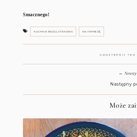
Smacznego!
KUCHNIA BEZGLUTENOWA
NA IMPREZĘ
UDOSTĘPNIJ TEN
←
Nowszy 
Następny p
Może zain