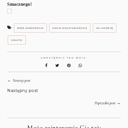
Smacznego!
BOŻE NARODZENIE
DANIE WEGETARIAŃSKIE
NA IMPREZĘ
SAŁATKI
UDOSTĘPNIJ TEN WPIS:
←
Nowszy post
Następny post
→
Poprzedni post
Może zainteresuje Cię też: