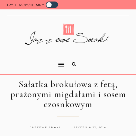
TRYB JASNY/CIEMNY
Sałatka brokułowa z fetą,
prażonymi migdałami i sosem
czosnkowym
JAZZOWE SMAKI
STYCZNIA 22, 2014