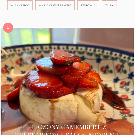
WIELKANOC
WYPIEKI WYTRAWNE
ZDROWIE
ZUPY
PIECZONY CAMEMBERT Z
TRUSKAWKOWĄ SALSĄ, MIODEM I