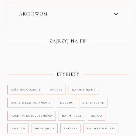
ARCHIWUM
ZAJRZYJ NA FB!
ETYKIETY
BOŻE NARODZENIE
CHLEBY
DANIE MIĘSNE
DANIE WEGETARIAŃSKIE
DESERY
DIETETYCZNE
KUCHNIA BEZGLUTENOWA
NA IMPREZĘ
OGRÓD
POLECAM
PRZETWORY
SAŁATKI
SŁODKIE WYPIEKI