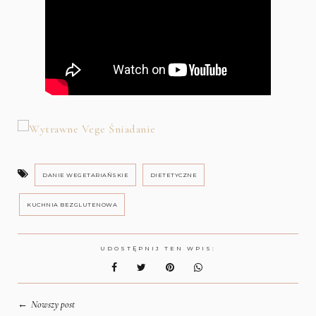
DANIE WEGETARIAŃSKIE
DIETETYCZNE
KUCHNIA BEZGLUTENOWA
UDOSTĘPNIJ TEN WPIS:
←
Nowszy post