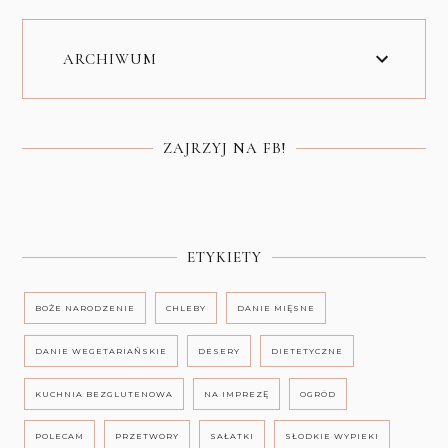
ARCHIWUM
ZAJRZYJ NA FB!
ETYKIETY
BOŻE NARODZENIE
CHLEBY
DANIE MIĘSNE
DANIE WEGETARIAŃSKIE
DESERY
DIETETYCZNE
KUCHNIA BEZGLUTENOWA
NA IMPREZĘ
OGRÓD
POLECAM
PRZETWORY
SAŁATKI
SŁODKIE WYPIEKI