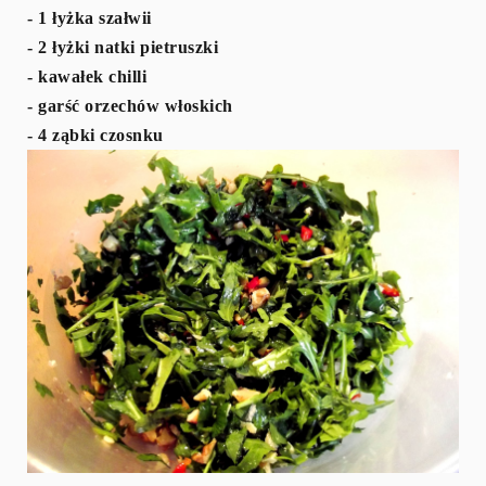
- 1 łyżka szałwii
- 2 łyżki natki pietruszki
- kawałek chilli
- garść orzechów włoskich
- 4 ząbki czosnku