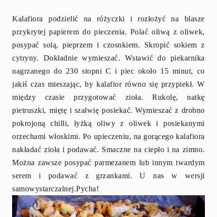
Kalafiora podzielić na różyczki i rozłożyć na blasze
przykrytej papierem do pieczenia. Polać oliwą z oliwek,
posypać solą, pieprzem i czosnkiem. Skropić sokiem z
cytryny. Dokładnie wymieszać. Wstawić do piekarnika
nagrzanego do 230 stopni C i piec około 15 minut, co
jakiś czas mieszając, by kalafior równo się przypiekł. W
między czasie przygotować zioła. Rukolę, natkę
pietruszki, miętę i szałwię posiekać. Wymieszać z drobno
pokrojoną chilli, łyżką oliwy z oliwek i posiekanymi
orzechami włoskimi. Po upieczeniu, na gorącego kalafiora
nakładać zioła i podawać. Smaczne na ciepło i na zimno.
Można zawsze posypać parmezanem lub innym twardym
serem i podawać z grzankami. U nas w wersji
samowystarczalnej.Pycha!