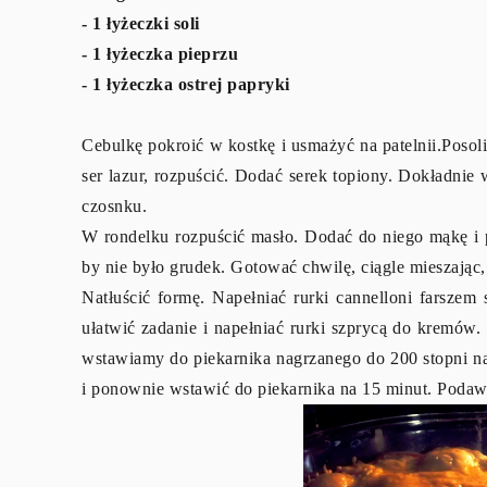
- 1 łyżeczki soli
- 1 łyżeczka pieprzu
- 1 łyżeczka ostrej papryki
Cebulkę pokroić w kostkę i usmażyć na patelnii.Poso
ser lazur, rozpuścić. Dodać serek topiony. Dokładnie
czosnku.
W rondelku rozpuścić masło. Dodać do niego mąkę i p
by nie było grudek. Gotować chwilę, ciągle mieszając
Natłuścić formę. Napełniać rurki cannelloni farsz
ułatwić zadanie i napełniać rurki szprycą do kremów
wstawiamy do piekarnika nagrzanego do 200 stopni na
i ponownie wstawić do piekarnika na 15 minut. Podawa