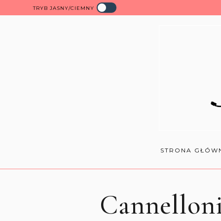
TRYB JASNY/CIEMNY
STRONA GŁÓW
Cannelloni