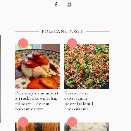
POLECANE POSTY
Pieczony camembert
Kaszotto ze
z truskawkową salsą,
szparagami,
miodem i octem
boczniakiem i
balsamicznym
rodzynkami