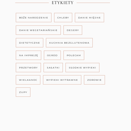
ETYKIETY
BOŻE NARODZENIE
CHLEBY
DANIE MIĘSNE
DANIE WEGETARIAŃSKIE
DESERY
DIETETYCZNE
KUCHNIA BEZGLUTENOWA
NA IMPREZĘ
OGRÓD
POLECAM
PRZETWORY
SAŁATKI
SŁODKIE WYPIEKI
WIELKANOC
WYPIEKI WYTRAWNE
ZDROWIE
ZUPY