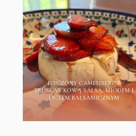
PIECZONY CAMEMBERT Z
TRUSKAWKOWĄ SALSĄ, MIODEM I
OCTEM BALSAMICZNYM