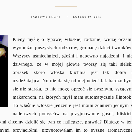
JAZZOWE SMAKI
LUTEGO 17, 2014
Kiedy myślę o typowej włoskiej rodzinie, widzę oczam
wyobrażni puszystych rodziców, gromadę dzieci i wnuków
Wszyscy uśmiechnięci, głośni i napewno najedzeni. I ni
dziwnego, że w mojej głowie tworzy się taki sielsk
obrazek skoro włoska kuchnia jest tak dobra 
uzależniająca. No nie da się od niej uciec! Jak bardzo by
się nie starała, to nie mogę oprzeć się pysznym, sycący
makaronom, na których myśl mam automatycznie ślinotok
To właśnie włoskie jedzenie jest moim zdaniem jednym 
najlepszych pomysłów na przyjmowanie gości, bliskic
ymi chcemy dzielić się tym co najlepsze, prawda? Dlatego w te
nymi przyjaciółmi, przygotowałam im to pyszne aromatyczn