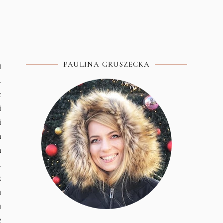
PAULINA GRUSZECKA
i
.
c
i
i
m
m
.
z
h
n
e