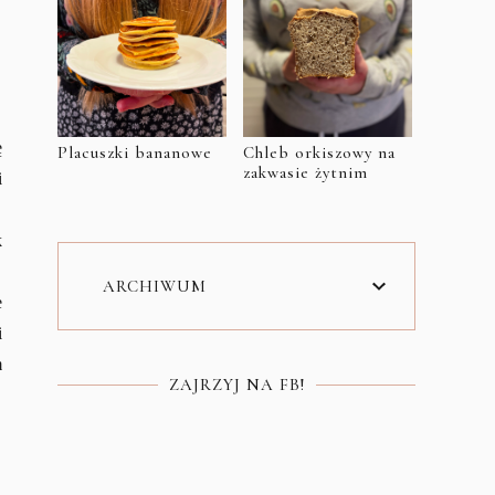
ę
Placuszki bananowe
Chleb orkiszowy na
zakwasie żytnim
i
k
ARCHIWUM
e
i
m
ZAJRZYJ NA FB!