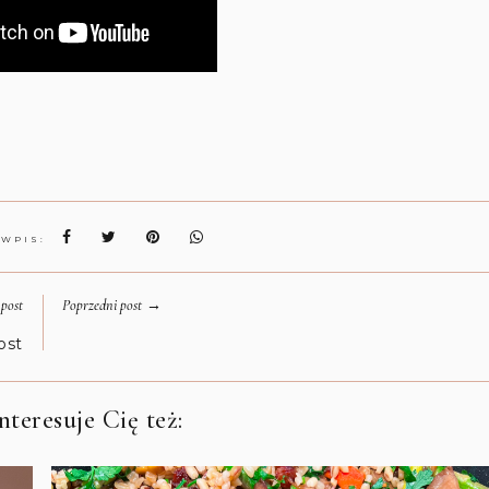
 WPIS:
→
post
Poprzedni post
ost
teresuje Cię też: