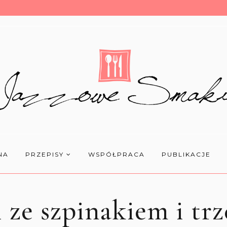
NA
PRZEPISY
WSPÓŁPRACA
PUBLIKACJE
 ze szpinakiem i tr