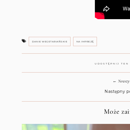
DANIE WEGETARIAŃSKIE
NA IMPREZĘ
UDOSTĘPNIJ TEN
←
Nowszy 
Następny p
Może zain