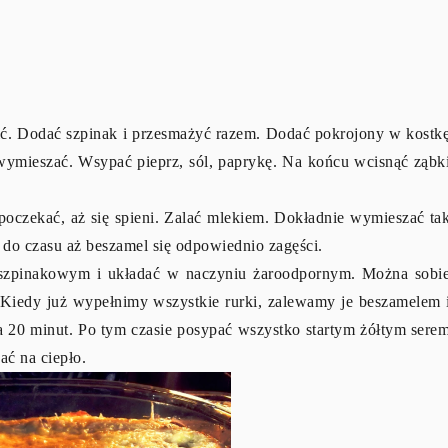
lić. Dodać szpinak i przesmażyć razem. Dodać pokrojony w kostk
 wymieszać. Wsypać pieprz, sól, paprykę. Na końcu wcisnąć ząbk
oczekać, aż się spieni. Zalać mlekiem. Dokładnie wymieszać ta
, do czasu aż beszamel się odpowiednio zagęści.
em szpinakowym i układać w naczyniu żaroodpornym. Można sobi
. Kiedy już wypełnimy wszystkie rurki, zalewamy je beszamelem 
 20 minut. Po tym czasie posypać wszystko startym żółtym sere
ć na ciepło.