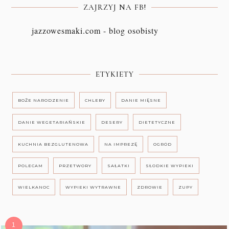
ZAJRZYJ NA FB!
jazzowesmaki.com - blog osobisty
ETYKIETY
BOŻE NARODZENIE
CHLEBY
DANIE MIĘSNE
DANIE WEGETARIAŃSKIE
DESERY
DIETETYCZNE
KUCHNIA BEZGLUTENOWA
NA IMPREZĘ
OGRÓD
POLECAM
PRZETWORY
SAŁATKI
SŁODKIE WYPIEKI
WIELKANOC
WYPIEKI WYTRAWNE
ZDROWIE
ZUPY