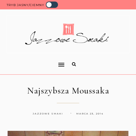
TRYB JASNY/CIEMNY
Najszybsza Moussaka
JAZZOWE SMAKI
MARCA 23, 2014