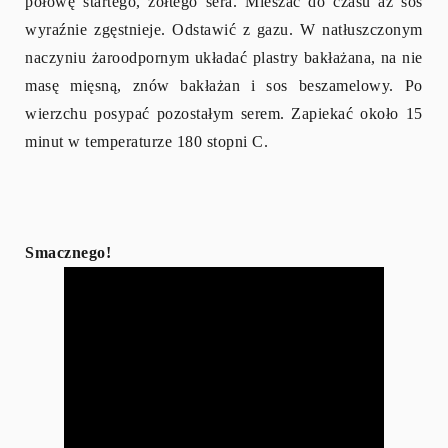
połowę startego, żółtego sera. Mieszać do czasu aż sos
wyraźnie zgęstnieje. Odstawić z gazu. W natłuszczonym
naczyniu żaroodpornym układać plastry bakłażana, na nie
masę mięsną, znów bakłażan i sos beszamelowy. Po
wierzchu posypać pozostałym serem. Zapiekać około 15
minut w temperaturze 180 stopni C.
Smacznego!