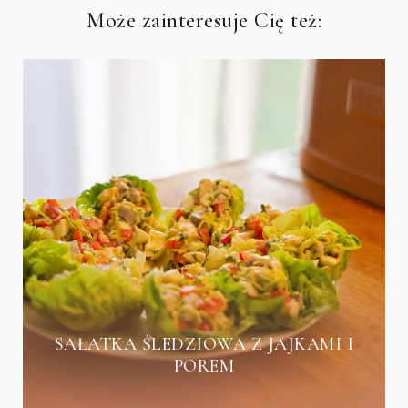
Może zainteresuje Cię też:
SAŁATKA ŚLEDZIOWA Z JAJKAMI I
POREM