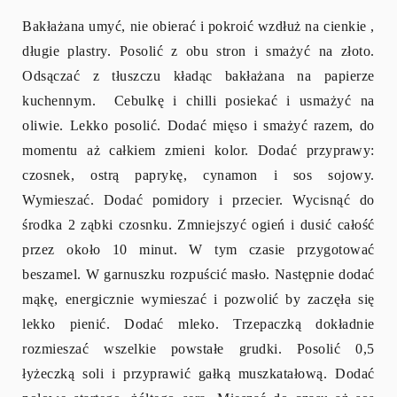
Bakłażana umyć, nie obierać i pokroić wzdłuż na cienkie ,
długie plastry. Posolić z obu stron i smażyć na złoto.
Odsączać z tłuszczu kładąc bakłażana na papierze
kuchennym. Cebulkę i chilli posiekać i usmażyć na
oliwie. Lekko posolić. Dodać mięso i smażyć razem, do
momentu aż całkiem zmieni kolor. Dodać przyprawy:
czosnek, ostrą paprykę, cynamon i sos sojowy.
Wymieszać. Dodać pomidory i przecier. Wycisnąć do
środka 2 ząbki czosnku. Zmniejszyć ogień i dusić całość
przez około 10 minut. W tym czasie przygotować
beszamel. W garnuszku rozpuścić masło. Następnie dodać
mąkę, energicznie wymieszać i pozwolić by zaczęła się
lekko pienić. Dodać mleko. Trzepaczką dokładnie
rozmieszać wszelkie powstałe grudki. Posolić 0,5
łyżeczką soli i przyprawić gałką muszkatałową. Dodać