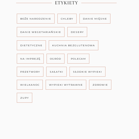
ETYKIETY
BOŻE NARODZENIE
CHLEBY
DANIE MIĘSNE
DANIE WEGETARIAŃSKIE
DESERY
DIETETYCZNE
KUCHNIA BEZGLUTENOWA
NA IMPREZĘ
OGRÓD
POLECAM
PRZETWORY
SAŁATKI
SŁODKIE WYPIEKI
WIELKANOC
WYPIEKI WYTRAWNE
ZDROWIE
ZUPY