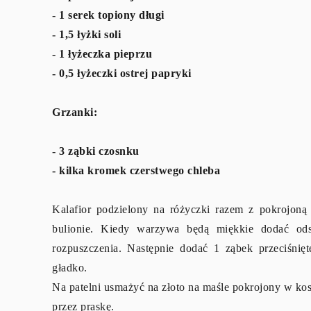
- 1 serek topiony długi
- 1,5 łyżki soli
- 1 łyżeczka pieprzu
- 0,5 łyżeczki ostrej papryki
Grzanki:
- 3 ząbki czosnku
- kilka kromek czerstwego chleba
Kalafior podzielony na różyczki razem z pokrojon
bulionie. Kiedy warzywa będą miękkie dodać odsą
rozpuszczenia. Następnie dodać 1 ząbek przeciśni
gładko.
Na patelni usmażyć na złoto na maśle pokrojony w kos
przez praskę.