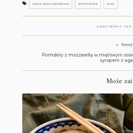
DANIE WEGETARIAŃSKIE
DIETETYCZNE
ZUPY
UDOSTĘPNIJ TEN
←
Nowszy 
Pomidory z mozzarellą w miętowym sosi
syropem z ag
Może zain