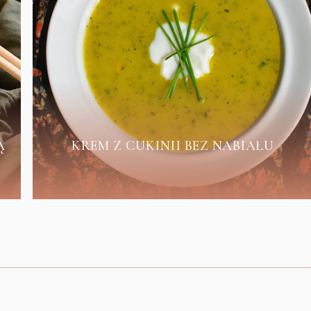
Ą
KREM Z CUKINII BEZ NABIAŁU