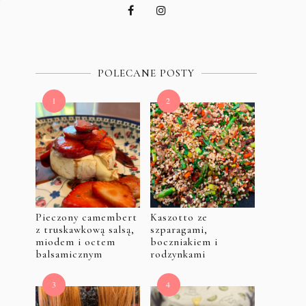
POLECANE POSTY
Pieczony camembert
Kaszotto ze
z truskawkową salsą,
szparagami,
miodem i octem
boczniakiem i
balsamicznym
rodzynkami