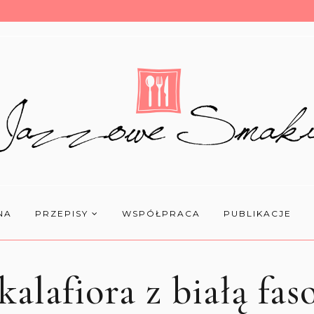
NA
PRZEPISY
WSPÓŁPRACA
PUBLIKACJE
kalafiora z białą fas