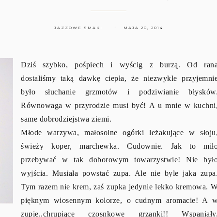
JAZZOWE SMAKI
MAJA 20, 2014
Dziś szybko, pośpiech i wyścig z burzą. Od ran
dostaliśmy taką dawkę ciepła, że niezwykle przyjemni
było słuchanie grzmotów i podziwianie błysków
Równowaga w przyrodzie musi być! A u mnie w kuchni
same dobrodziejstwa ziemi.
Młode warzywa, małosolne ogórki leżakujące w słoju
świeży koper, marchewka. Cudownie. Jak to mił
przebywać w tak doborowym towarzystwie! Nie był
wyjścia. Musiała powstać zupa. Ale nie byle jaka zupa
Tym razem nie krem, zaś zupka jedynie lekko kremowa. 
pięknym wiosennym kolorze, o cudnym aromacie! A 
zupie..chrupiące czosnkowe grzanki!! Wspaniały