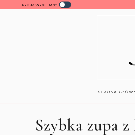
TRYB JASNY/CIEMNY
STRONA GŁÓW
Szybka zupa z 