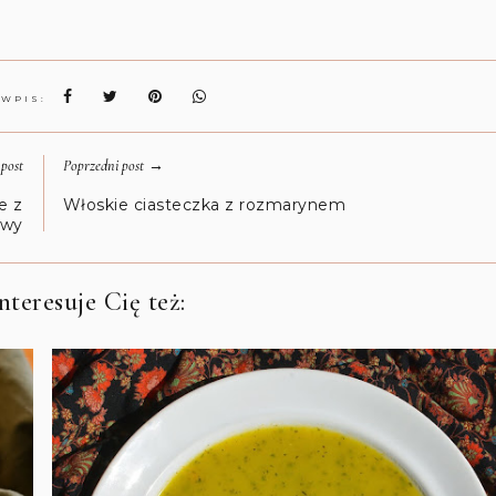
 WPIS:
→
post
Poprzedni post
e z
Włoskie ciasteczka z rozmarynem
awy
teresuje Cię też: