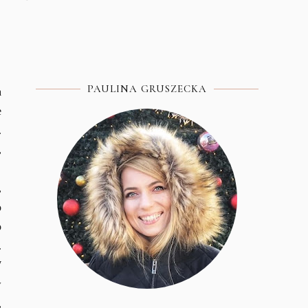
PAULINA GRUSZECKA
a
e
.
,
,
o
o
.
W
w
,