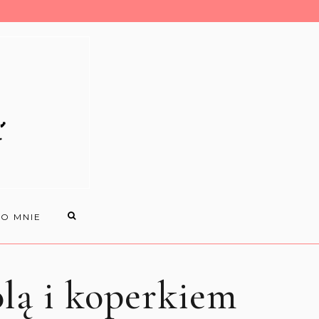
O MNIE
olą i koperkiem