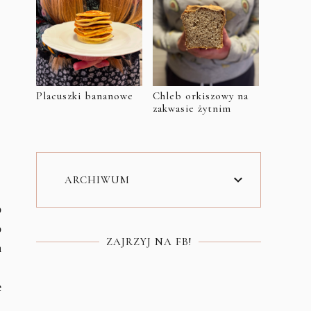
Placuszki bananowe
Chleb orkiszowy na
zakwasie żytnim
ARCHIWUM
b
o
ZAJRZYJ NA FB!
a
e