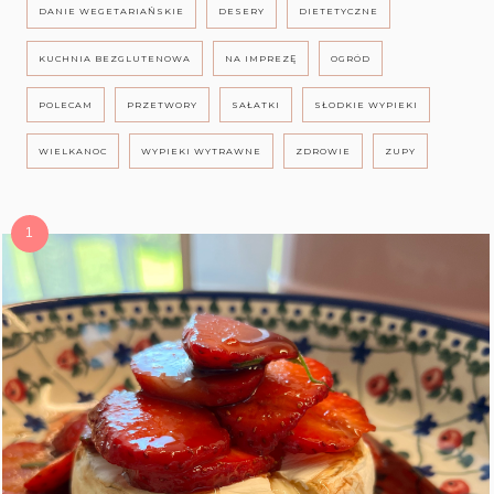
DANIE WEGETARIAŃSKIE
DESERY
DIETETYCZNE
KUCHNIA BEZGLUTENOWA
NA IMPREZĘ
OGRÓD
POLECAM
PRZETWORY
SAŁATKI
SŁODKIE WYPIEKI
WIELKANOC
WYPIEKI WYTRAWNE
ZDROWIE
ZUPY