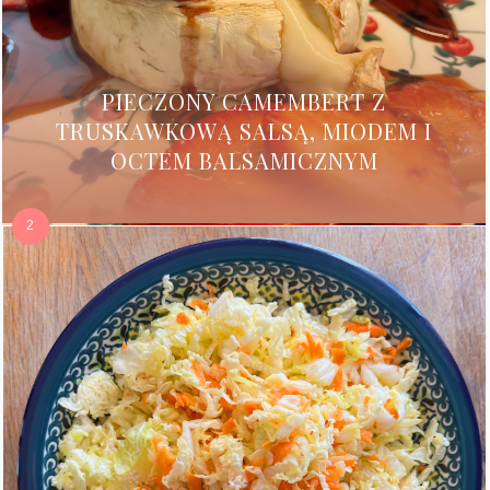
PIECZONY CAMEMBERT Z
TRUSKAWKOWĄ SALSĄ, MIODEM I
OCTEM BALSAMICZNYM