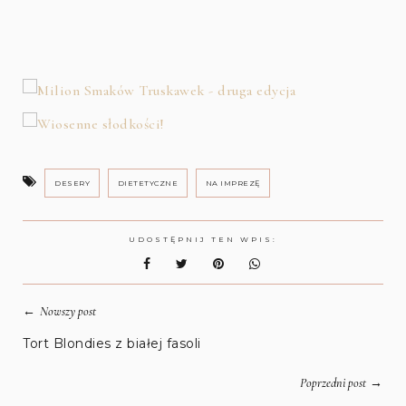
DESERY
DIETETYCZNE
NA IMPREZĘ
UDOSTĘPNIJ TEN WPIS:
←
Nowszy post
Tort Blondies z białej fasoli
→
Poprzedni post