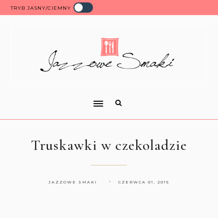
TRYB JASNY/CIEMNY
Truskawki w czekoladzie
JAZZOWE SMAKI
CZERWCA 01, 2015