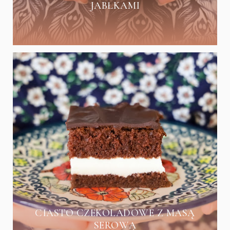
JABŁKAMI
CIASTO CZEKOLADOWE Z MASĄ
SEROWĄ