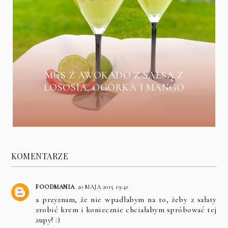
MUS Z AWOKADO Z SALSĄ Z
ŁOSOSIA, OGÓRKA I MANGO
KOMENTARZE
FOODMANIA
20 MAJA 2015 19:41
a przyznam, że nie wpadłabym na to, żeby z sałaty
zrobić krem i koniecznie chciałabym spróbować tej
zupy! :)