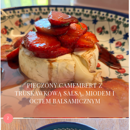
PIECZONY CAMEMBERT Z
TRUSKAWKOWĄ SALSĄ, MIODEM I
OCTEM BALSAMICZNYM