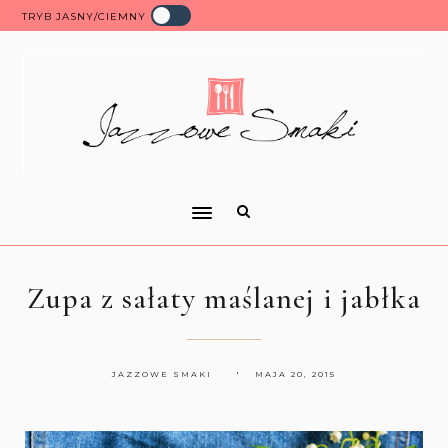
TRYB JASNY/CIEMNY
Zupa z sałaty maślanej i jabłka
JAZZOWE SMAKI
MAJA 20, 2015