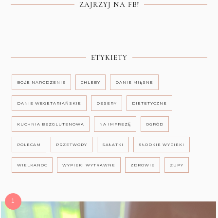
ZAJRZYJ NA FB!
ETYKIETY
BOŻE NARODZENIE
CHLEBY
DANIE MIĘSNE
DANIE WEGETARIAŃSKIE
DESERY
DIETETYCZNE
KUCHNIA BEZGLUTENOWA
NA IMPREZĘ
OGRÓD
POLECAM
PRZETWORY
SAŁATKI
SŁODKIE WYPIEKI
WIELKANOC
WYPIEKI WYTRAWNE
ZDROWIE
ZUPY