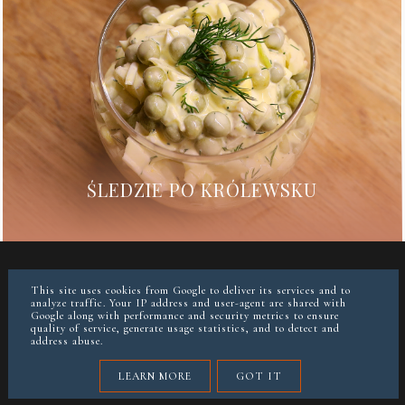
ŚLEDZIE PO KRÓLEWSKU
WSPÓŁPRACA
O MNIE
FACEBOOK
INSTAGRAM
This site uses cookies from Google to deliver its services and to
analyze traffic. Your IP address and user-agent are shared with
Google along with performance and security metrics to ensure
quality of service, generate usage statistics, and to detect and
instagram @paulina_gruszecka
address abuse.
COPYRIGHT ©
JAZZOWE SMAKI
LEARN MORE
GOT IT
BLOG DESIGN:
KAROGRAFIA.PL