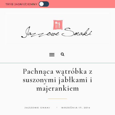
TRYB JASNY/CIEMNY
Pachnąca wątróbka z
suszonymi jabłkami i
majerankiem
JAZZOWE SMAKI
WRZEŚNIA 17, 2014