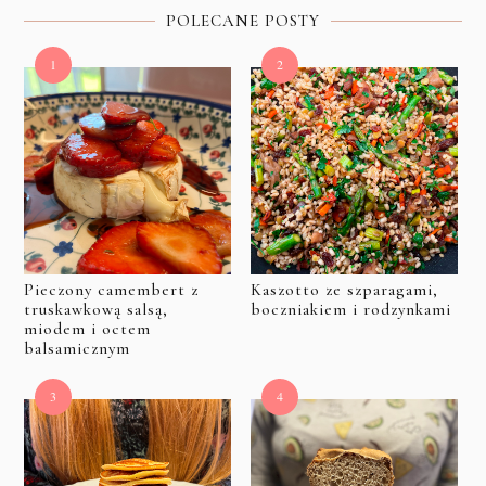
POLECANE POSTY
Pieczony camembert z
Kaszotto ze szparagami,
truskawkową salsą,
boczniakiem i rodzynkami
miodem i octem
balsamicznym