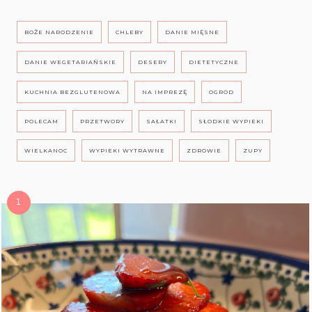
BOŻE NARODZENIE
CHLEBY
DANIE MIĘSNE
DANIE WEGETARIAŃSKIE
DESERY
DIETETYCZNE
KUCHNIA BEZGLUTENOWA
NA IMPREZĘ
OGRÓD
POLECAM
PRZETWORY
SAŁATKI
SŁODKIE WYPIEKI
WIELKANOC
WYPIEKI WYTRAWNE
ZDROWIE
ZUPY