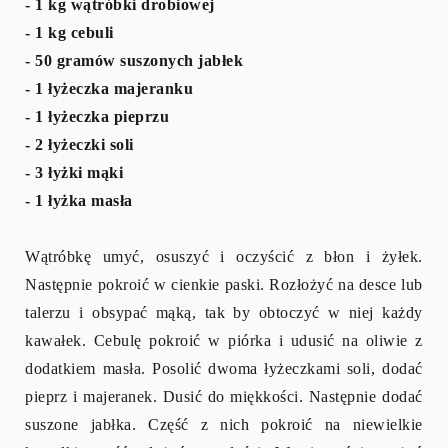
- 1 kg wątróbki drobiowej
- 1 kg cebuli
- 50 gramów suszonych jabłek
- 1 łyżeczka majeranku
- 1 łyżeczka pieprzu
- 2 łyżeczki soli
- 3 łyżki mąki
- 1 łyżka masła
Wątróbkę umyć, osuszyć i oczyścić z błon i żyłek.
Następnie pokroić w cienkie paski. Rozłożyć na desce lub
talerzu i obsypać mąką, tak by obtoczyć w niej każdy
kawałek. Cebulę pokroić w piórka i udusić na oliwie z
dodatkiem masła. Posolić dwoma łyżeczkami soli, dodać
pieprz i majeranek. Dusić do miękkości. Następnie dodać
suszone jabłka. Część z nich pokroić na niewielkie