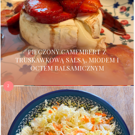
PIECZONY CAMEMBERT Z
TRUSKAWKOWĄ SALSĄ, MIODEM I
OCTEM BALSAMICZNYM