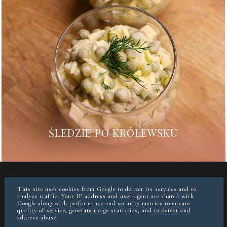
ŚLEDZIE PO KRÓLEWSKU
WSPÓŁPRACA
O MNIE
FACEBOOK
INSTAGRAM
This site uses cookies from Google to deliver its services and to
analyze traffic. Your IP address and user-agent are shared with
Google along with performance and security metrics to ensure
quality of service, generate usage statistics, and to detect and
instagram @paulina_gruszecka
address abuse.