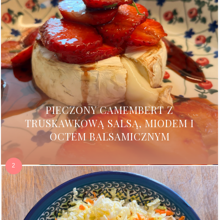
PIECZONY CAMEMBERT Z
TRUSKAWKOWĄ SALSĄ, MIODEM I
OCTEM BALSAMICZNYM