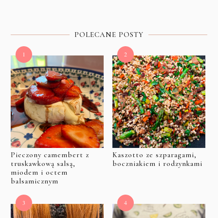
POLECANE POSTY
Pieczony camembert z
Kaszotto ze szparagami,
truskawkową salsą,
boczniakiem i rodzynkami
miodem i octem
balsamicznym