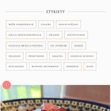
ETYKIETY
BOŻE NARODZENIE
CHLEBY
DANIE MIĘSNE
DANIE WEGETARIAŃSKIE
DESERY
DIETETYCZNE
KUCHNIA BEZGLUTENOWA
NA IMPREZĘ
OGRÓD
POLECAM
PRZETWORY
SAŁATKI
SŁODKIE WYPIEKI
WIELKANOC
WYPIEKI WYTRAWNE
ZDROWIE
ZUPY