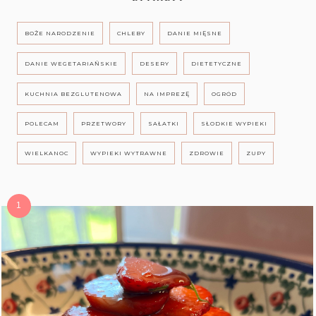
BOŻE NARODZENIE
CHLEBY
DANIE MIĘSNE
DANIE WEGETARIAŃSKIE
DESERY
DIETETYCZNE
KUCHNIA BEZGLUTENOWA
NA IMPREZĘ
OGRÓD
POLECAM
PRZETWORY
SAŁATKI
SŁODKIE WYPIEKI
WIELKANOC
WYPIEKI WYTRAWNE
ZDROWIE
ZUPY