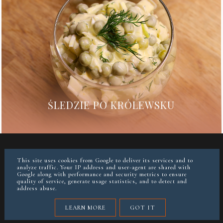
ŚLEDZIE PO KRÓLEWSKU
WSPÓŁPRACA
O MNIE
FACEBOOK
INSTAGRAM
This site uses cookies from Google to deliver its services and to
analyze traffic. Your IP address and user-agent are shared with
Google along with performance and security metrics to ensure
quality of service, generate usage statistics, and to detect and
instagram @paulina_gruszecka
address abuse.
COPYRIGHT ©
JAZZOWE SMAKI
LEARN MORE
GOT IT
BLOG DESIGN:
KAROGRAFIA.PL