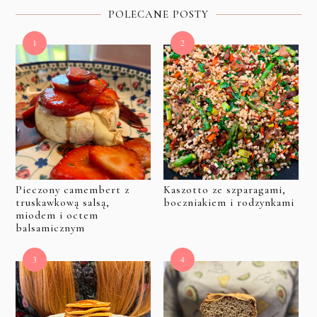
POLECANE POSTY
Pieczony camembert z
Kaszotto ze szparagami,
truskawkową salsą,
boczniakiem i rodzynkami
miodem i octem
balsamicznym