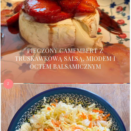
PIECZONY CAMEMBERT Z
TRUSKAWKOWĄ SALSĄ, MIODEM I
OCTEM BALSAMICZNYM