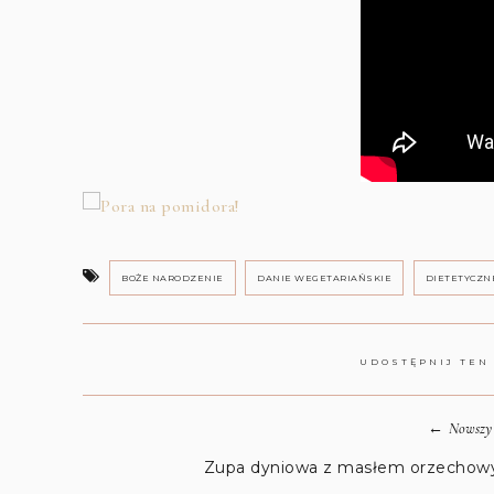
BOŻE NARODZENIE
DANIE WEGETARIAŃSKIE
DIETETYCZN
UDOSTĘPNIJ TEN
←
Nowszy 
Zupa dyniowa z masłem orzecho