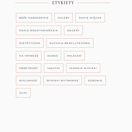
ETYKIETY
BOŻE NARODZENIE
CHLEBY
DANIE MIĘSNE
DANIE WEGETARIAŃSKIE
DESERY
DIETETYCZNE
KUCHNIA BEZGLUTENOWA
NA IMPREZĘ
OGRÓD
POLECAM
PRZETWORY
SAŁATKI
SŁODKIE WYPIEKI
WIELKANOC
WYPIEKI WYTRAWNE
ZDROWIE
ZUPY