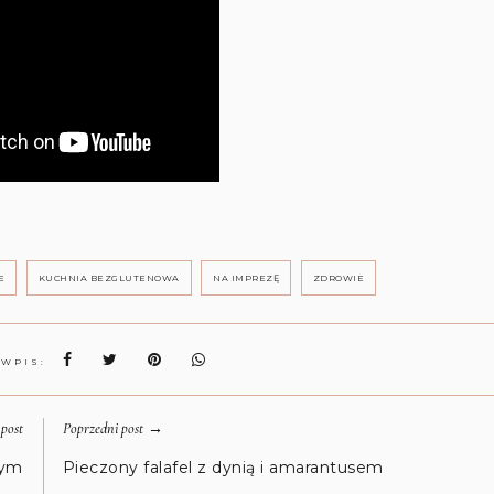
E
KUCHNIA BEZGLUTENOWA
NA IMPREZĘ
ZDROWIE
 WPIS:
→
post
Poprzedni post
wym
Pieczony falafel z dynią i amarantusem