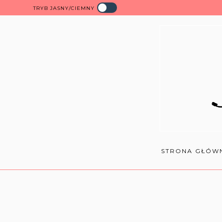
TRYB JASNY/CIEMNY
STRONA GŁÓW