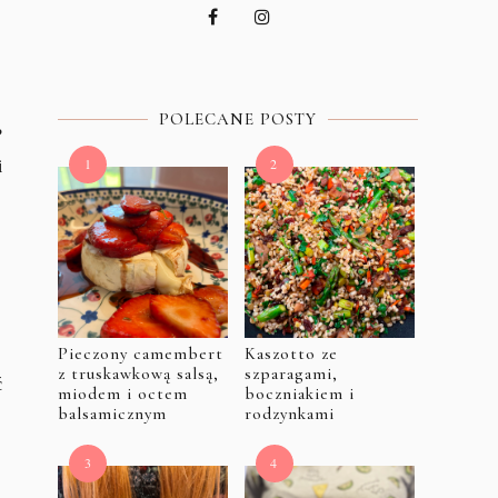
POLECANE POSTY
?
i
Pieczony camembert
Kaszotto ze
z truskawkową salsą,
szparagami,
ć
miodem i octem
boczniakiem i
balsamicznym
rodzynkami