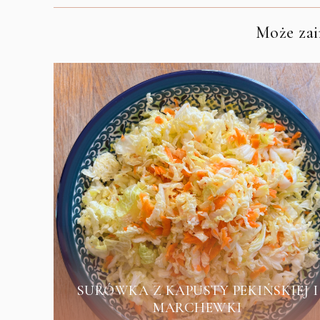
Może zain
SURÓWKA Z KAPUSTY PEKIŃSKIEJ I
MARCHEWKI