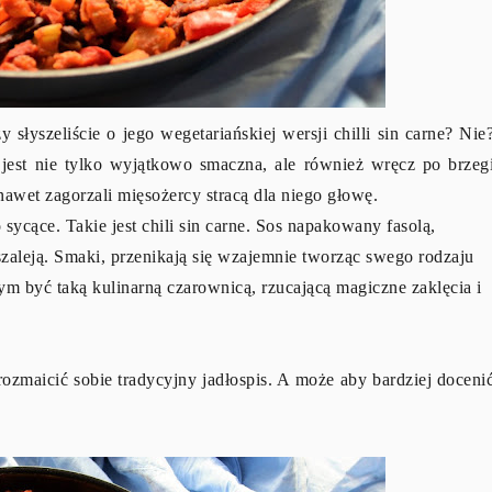
y słyszeliście o jego wegetariańskiej wersji chilli sin carne? Nie
jest nie tylko wyjątkowo smaczna, ale również wręcz po brzeg
wet zagorzali mięsożercy stracą dla niego głowę.
sycące. Takie jest chili sin carne. Sos napakowany fasolą,
szaleją. Smaki, przenikają się wzajemnie tworząc swego rodzaju
ym być taką kulinarną czarownicą, rzucającą magiczne zaklęcia i
zmaicić sobie tradycyjny jadłospis. A może aby bardziej doceni