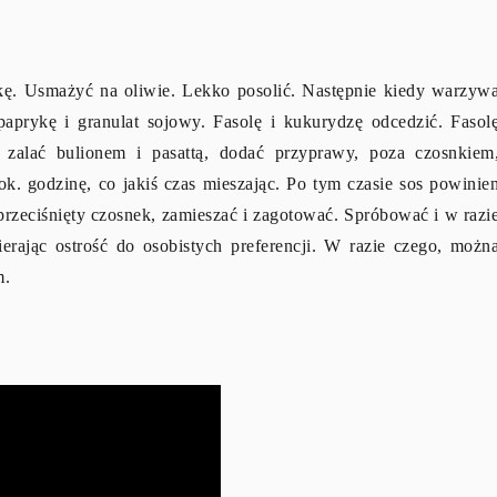
tkę. Usmażyć na oliwie. Lekko posolić. Następnie kiedy warzyw
aprykę i granulat sojowy. Fasolę i kukurydzę odcedzić. Fasol
zalać bulionem i pasattą, dodać przyprawy, poza czosnkiem
. godzinę, co jakiś czas mieszając. Po tym czasie sos powinie
rzeciśnięty czosnek, zamieszać i zagotować. Spróbować i w razi
ierając ostrość do osobistych preferencji. W razie czego, możn
m.