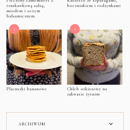
Pieczony camembert z
Kaszotto ze szparagami,
truskawkową salsą,
boczniakiem i rodzynkami
miodem i octem
balsamicznym
Placuszki bananowe
Chleb orkiszowy na
zakwasie żytnim
ARCHIWUM