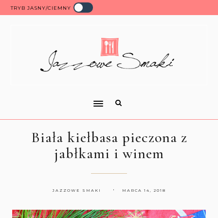
TRYB JASNY/CIEMNY
Biała kiełbasa pieczona z
jabłkami i winem
JAZZOWE SMAKI
MARCA 14, 2018