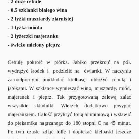
- 2 duże cebule
- 0,5 szklanki białego wina
- 2 łyżki musztardy ziarnistej
- 1 łyżka miodu
- 2 łyżeczki majeranku
- świeżo mielony pieprz
Cebulę pokroić w piórka. Jabłko przekroić na pół,
wydrążyć środek i podzielić na ćwiartki. W naczyniu
żaroodpornym poukładać kiełbasę, obłożyć cebulą i
jabłkami. W szklance wymieszać wino, musztardę, miód,
majeranek i pieprz. Tak przygotowaną zalewą zalać
wszystkie składniki. Wierzch dodatkowo posypać
majerankiem. Całość przykryć folią aluminiową i wstawić
do piekarnika nagrzanego do 180 stopni C na 45 minut.
Po tym czasie zdjąć folię i dopiekać kiełbaski jeszcze