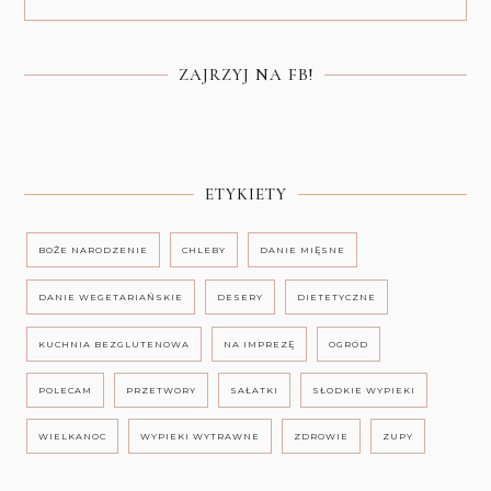
ZAJRZYJ NA FB!
ETYKIETY
BOŻE NARODZENIE
CHLEBY
DANIE MIĘSNE
DANIE WEGETARIAŃSKIE
DESERY
DIETETYCZNE
KUCHNIA BEZGLUTENOWA
NA IMPREZĘ
OGRÓD
POLECAM
PRZETWORY
SAŁATKI
SŁODKIE WYPIEKI
WIELKANOC
WYPIEKI WYTRAWNE
ZDROWIE
ZUPY