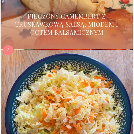
PIECZONY CAMEMBERT Z
TRUSKAWKOWĄ SALSĄ, MIODEM I
OCTEM BALSAMICZNYM