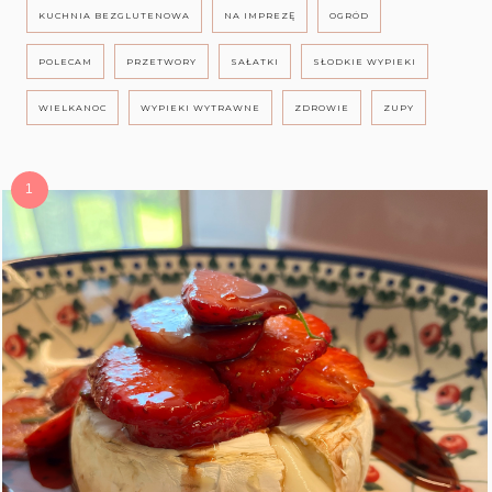
KUCHNIA BEZGLUTENOWA
NA IMPREZĘ
OGRÓD
POLECAM
PRZETWORY
SAŁATKI
SŁODKIE WYPIEKI
WIELKANOC
WYPIEKI WYTRAWNE
ZDROWIE
ZUPY