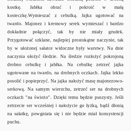
kostkę. Jabłka obrać i pokroić w
małą
kosteczkę.Wymieszać z cebulką.
Jajka ugotować na
twardo. Majonez i kremowy serek wymieszać i bardzo
dokładnie połączyć, tak by nie miały grudek.
Przygotować szklane, najlepiej prostokątne naczynie, tak
by w ułożonej sałatce widoczne były warstwy. Na dnie
naczynia ułożyć śledzie. Na śledzie rozłożyć pokrojoną
drobno cebulkę i jabłka. Na cebulkę zetrzeć jajka
ugotowane na twardo, na drobnych oczkach. Jajka lekko
posolić i popieprzyć. Na jajka nałożyć masę majonezowo-
serkową. Na samym wierzchu, zetrzeć ser na drobnych
oczkach "na świeżo". Dzięki temu będzie puszysty. Jeśli
zetrzecie ser wcześniej i nałożycie go łyżką, bądź dłonią
na sałatkę, powgniata się i nie będzie miał konsystencji
puchu.