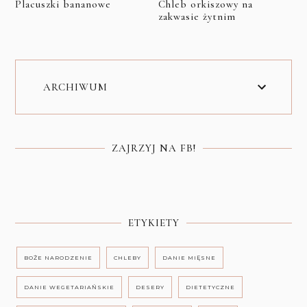
Placuszki bananowe
Chleb orkiszowy na
zakwasie żytnim
ARCHIWUM
ZAJRZYJ NA FB!
ETYKIETY
BOŻE NARODZENIE
CHLEBY
DANIE MIĘSNE
DANIE WEGETARIAŃSKIE
DESERY
DIETETYCZNE