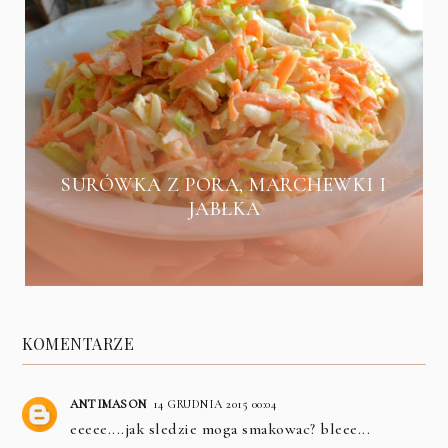
SURÓWKA Z PORA, MARCHEWKI I
JABŁKA
KOMENTARZE
ANTIMASON
14 GRUDNIA 2015 00:04
eeeee....jak sledzie moga smakowac? bleee...