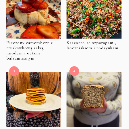
Pieczony camembert z
Kaszotto ze szparagami,
truskawkową salsą,
boczniakiem i rodzynkami
miodem i octem
balsamicznym