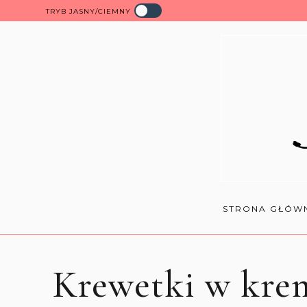
TRYB JASNY/CIEMNY
STRONA GŁÓW
Krewetki w kre