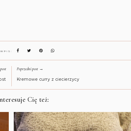
 WPIS:
→
post
Poprzedni post
ost
Kremowe curry z ciecierzycy
teresuje Cię też: