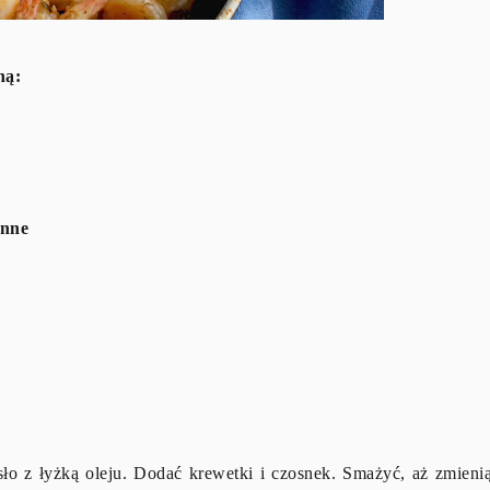
ną:
inne
sło z łyżką oleju. Dodać krewetki i czosnek. Smażyć, aż zmieni