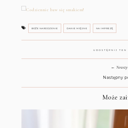
BOŻE NARODZENIE
DANIE MIĘSNE
NA IMPREZĘ
UDOSTĘPNIJ TEN
←
Nowszy 
Następny p
Może zain