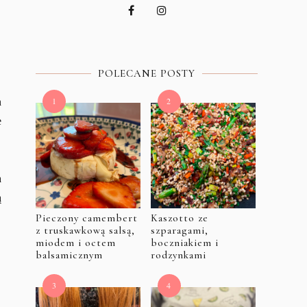
POLECANE POSTY
h
e
a
ą
Pieczony camembert
Kaszotto ze
z truskawkową salsą,
szparagami,
miodem i octem
boczniakiem i
balsamicznym
rodzynkami