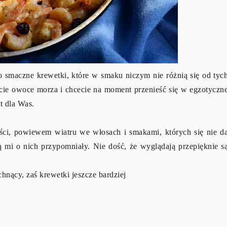
o smaczne krewetki, które w smaku niczym nie różnią się od tyc
cie owoce morza i chcecie na moment przenieść się w egzotyczn
t dla Was.
ci, powiewem wiatru we włosach i smakami, których się nie d
mi o nich przypomniały. Nie dość, że wyglądają przepięknie s
chnący, zaś krewetki jeszcze bardziej