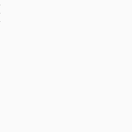
.
.
.