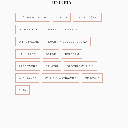
ETYKIETY
BOŻE NARODZENIE
CHLEBY
DANIE MIĘSNE
DANIE WEGETARIAŃSKIE
DESERY
DIETETYCZNE
KUCHNIA BEZGLUTENOWA
NA IMPREZĘ
OGRÓD
POLECAM
PRZETWORY
SAŁATKI
SŁODKIE WYPIEKI
WIELKANOC
WYPIEKI WYTRAWNE
ZDROWIE
ZUPY
ą