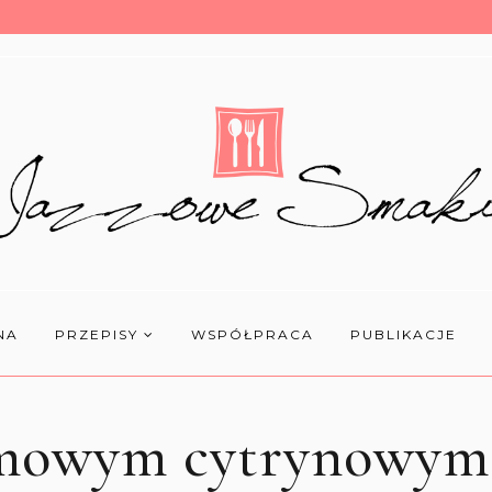
NA
PRZEPISY
WSPÓŁPRACA
PUBLIKACJE
mowym cytrynowym s