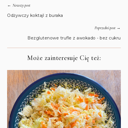
←
Nowszy post
Odżywczy koktajl z buraka
→
Poprzedni post
Bezglutenowe trufle z awokado - bez cukru
Może zainteresuje Cię też: