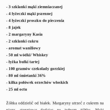
- 3 szklanki mąki ziemniaczanej
- 4 łyżeczki mąki pszennej
- 4 łyżeczki proszku do pieczenia
- 8 jajek
- 2 margaryny Kasia
- 2 szklanki cukru
- aromat waniliowy
- 50 ml wódki/ Whiskey
- łyżka bułki tartej
- 100 gramów czekolady gorzkiej
- 80 ml śmietanki 36%
- kilka połówek orzechów włoskich
- 25 ml octu
Żółtka oddzielić od białek. Margaryny utrzeć z cukrem na
pianę, stopniowo dodając po jednym żółtku. Mąki