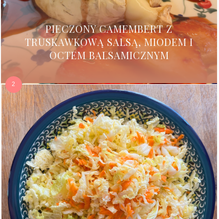
PIECZONY CAMEMBERT Z
TRUSKAWKOWĄ SALSĄ, MIODEM I
OCTEM BALSAMICZNYM