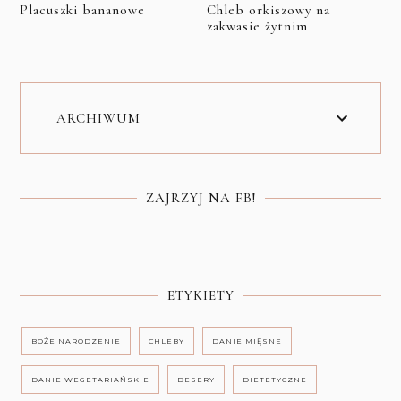
Placuszki bananowe
Chleb orkiszowy na
zakwasie żytnim
ARCHIWUM
ZAJRZYJ NA FB!
ETYKIETY
BOŻE NARODZENIE
CHLEBY
DANIE MIĘSNE
DANIE WEGETARIAŃSKIE
DESERY
DIETETYCZNE