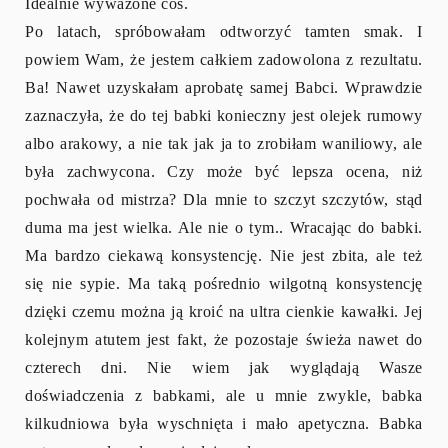
Idealnie wyważone coś.
Po latach, spróbowałam odtworzyć tamten smak. I
powiem Wam, że jestem całkiem zadowolona z rezultatu.
Ba! Nawet uzyskałam aprobatę samej Babci. Wprawdzie
zaznaczyła, że do tej babki konieczny jest olejek rumowy
albo arakowy, a nie tak jak ja to zrobiłam waniliowy, ale
była zachwycona. Czy może być lepsza ocena, niż
pochwała od mistrza? Dla mnie to szczyt szczytów, stąd
duma ma jest wielka. Ale nie o tym.. Wracając do babki.
Ma bardzo ciekawą konsystencję. Nie jest zbita, ale też
się nie sypie. Ma taką pośrednio wilgotną konsystencję
dzięki czemu można ją kroić na ultra cienkie kawałki. Jej
kolejnym atutem jest fakt, że pozostaje świeża nawet do
czterech dni. Nie wiem jak wyglądają Wasze
doświadczenia z babkami, ale u mnie zwykle, babka
kilkudniowa była wyschnięta i mało apetyczna. Babka