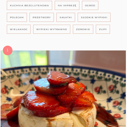
KUCHNIA BEZGLUTENOWA
NA IMPREZĘ
OGRÓD
POLECAM
PRZETWORY
SAŁATKI
SŁODKIE WYPIEKI
WIELKANOC
WYPIEKI WYTRAWNE
ZDROWIE
ZUPY