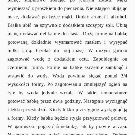
wymieszać z proszkiem do pieczenia. Nieustająco ubijając
masę, dodawać po łyżce mąki. Dodać aromat i alkohol.
Białka ubić na sztywno z dodatkiem szczypty soli. Ubitą
pianę dodawać delikatnie do ciasta. Dużą formę na babkę
gotowaną dokładnie wysmarować masłem i wysypać
bułką tartą. Przelać do niej masę. W dużym garnku
zagotować wodę z dodatkiem octu. Zapobiegnie on
czernieniu formy. Formę na babkę szczelnie zamknąć i
wstawić do wody. Woda powinna sięgać ponad 3/4
wysokości formy. Po zagotowaniu zmniejszyć ogień na
tyle by woda jedynie wrzała. W takiej temperaturze
gotować babkę przez dwie godziny. Następnie wyciągnąć
i lekko przestudzić. Kiedy lekko przestygnie wyciągnąć ją
z formy. Kiedy babka będzie stygła przygotować polewę.
W garnuszku pogrzać śmietankę, tak by prawie wrzała.
Następnie gorącą zalać połamaną czekoladę. Dobrze