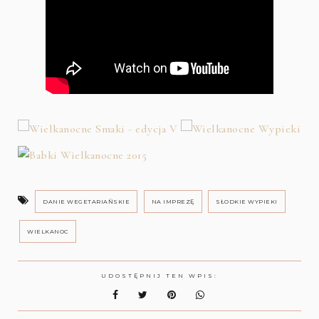
DANIE WEGETARIAŃSKIE
NA IMPREZĘ
SŁODKIE WYPIEKI
WIELKANOC
UDOSTĘPNIJ TEN WPIS: