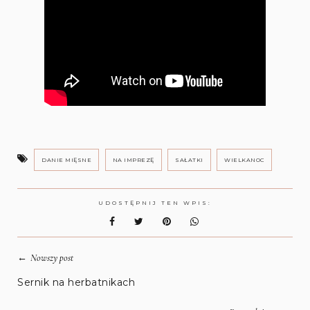
DANIE MIĘSNE
NA IMPREZĘ
SAŁATKI
WIELKANOC
UDOSTĘPNIJ TEN WPIS:
←
Nowszy post
Sernik na herbatnikach