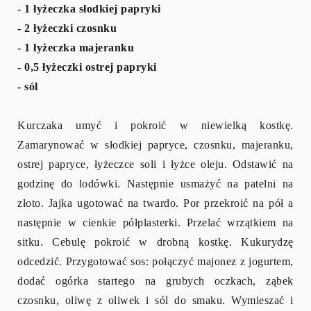
- 1 łyżeczka słodkiej papryki
- 2 łyżeczki czosnku
- 1 łyżeczka majeranku
- 0,5 łyżeczki ostrej papryki
- sól
Kurczaka umyć i pokroić w niewielką kostkę.
Zamarynować w słodkiej papryce, czosnku, majeranku,
ostrej papryce, łyżeczce soli i łyżce oleju. Odstawić na
godzinę do lodówki. Następnie usmażyć na patelni na
złoto. Jajka ugotować na twardo. Por przekroić na pół a
następnie w cienkie półplasterki. Przelać wrzątkiem na
sitku. Cebulę pokroić w drobną kostkę. Kukurydzę
odcedzić. Przygotować sos: połączyć majonez z jogurtem,
dodać ogórka startego na grubych oczkach, ząbek
czosnku, oliwę z oliwek i sól do smaku. Wymieszać i