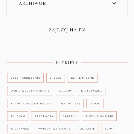
ARCHIWUM
ZAJRZYJ NA FB!
ETYKIETY
BOŻE NARODZENIE
CHLEBY
DANIE MIĘSNE
DANIE WEGETARIAŃSKIE
DESERY
DIETETYCZNE
KUCHNIA BEZGLUTENOWA
NA IMPREZĘ
OGRÓD
POLECAM
PRZETWORY
SAŁATKI
SŁODKIE WYPIEKI
WIELKANOC
WYPIEKI WYTRAWNE
ZDROWIE
ZUPY