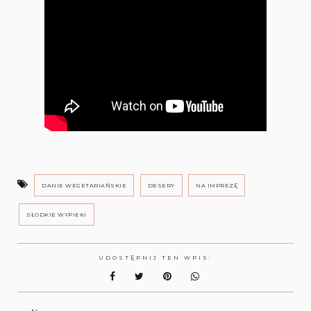
DANIE WEGETARIAŃSKIE
DESERY
NA IMPREZĘ
SŁODKIE WYPIEKI
UDOSTĘPNIJ TEN WPIS: