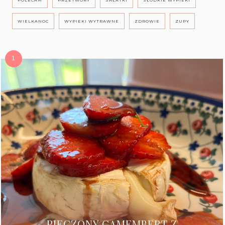
POLECAM
PRZETWORY
SAŁATKI
SŁODKIE WYPIEKI
WIELKANOC
WYPIEKI WYTRAWNE
ZDROWIE
ZUPY
PIECZONY CAMEMBERT Z