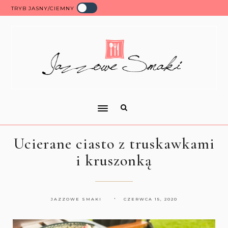
TRYB JASNY/CIEMNY
Ucierane ciasto z truskawkami
i kruszonką
JAZZOWE SMAKI
CZERWCA 15, 2020