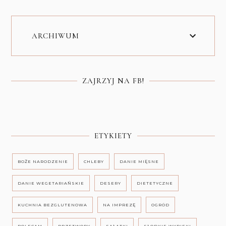
ARCHIWUM
ZAJRZYJ NA FB!
ETYKIETY
BOŻE NARODZENIE
CHLEBY
DANIE MIĘSNE
DANIE WEGETARIAŃSKIE
DESERY
DIETETYCZNE
KUCHNIA BEZGLUTENOWA
NA IMPREZĘ
OGRÓD