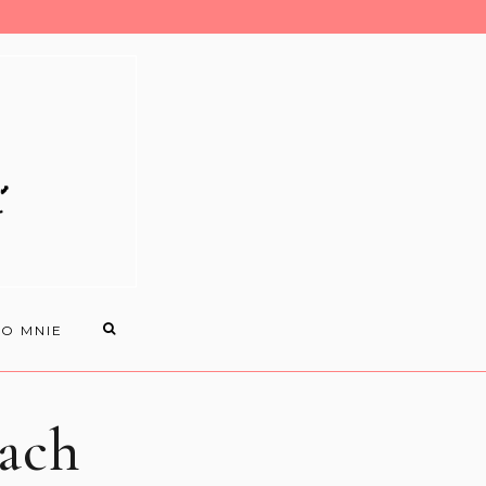
O MNIE
ach