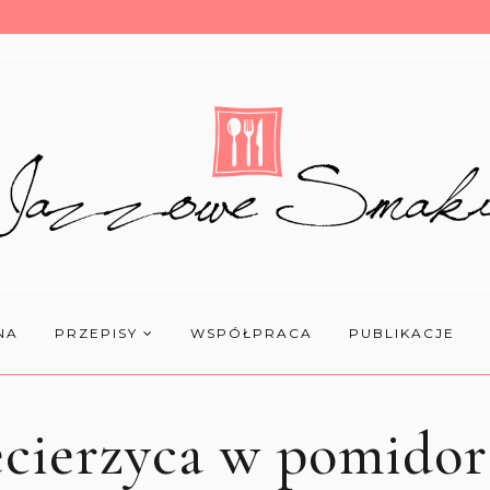
NA
PRZEPISY
WSPÓŁPRACA
PUBLIKACJE
ecierzyca w pomidor