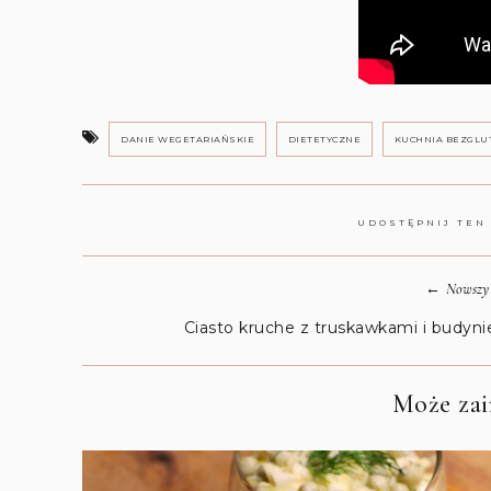
DANIE WEGETARIAŃSKIE
DIETETYCZNE
KUCHNIA BEZGL
UDOSTĘPNIJ TEN
←
Nowszy 
Ciasto kruche z truskawkami i budyn
Może zain