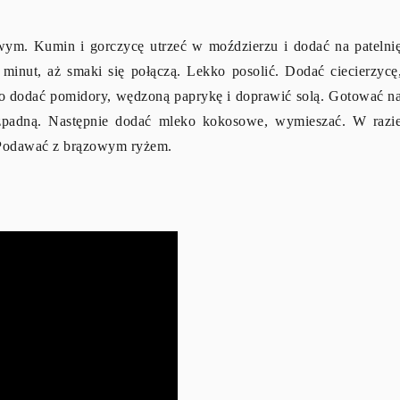
wym. Kumin i gorczycę utrzeć w moździerzu i dodać na patelni
minut, aż smaki się połączą. Lekko posolić. Dodać ciecierzycę
no dodać pomidory, wędzoną paprykę i doprawić solą. Gotować n
ozpadną. Następnie dodać mleko kokosowe, wymieszać. W razi
. Podawać z brązowym ryżem.