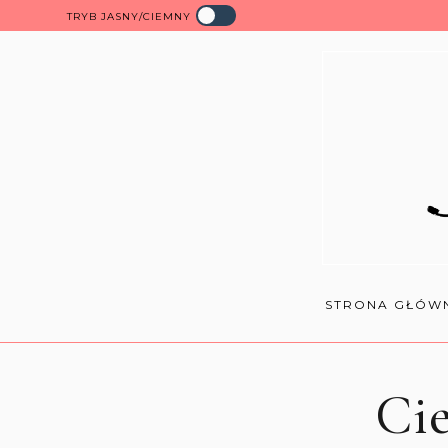
TRYB JASNY/CIEMNY
STRONA GŁÓW
Ci