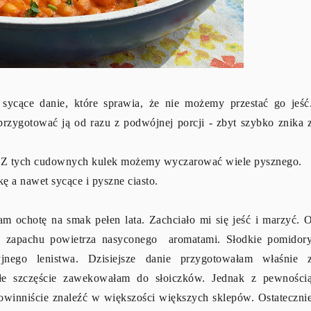
sycące danie, które sprawia, że nie możemy przestać go jeść
rzygotować ją od razu z podwójnej porcji - zbyt szybko znika 
m. Z tych cudownych kulek możemy wyczarować wiele pysznego.
ę a nawet sycące i pyszne ciasto.
m ochotę na smak pełen lata. Zachciało mi się jeść i marzyć. 
o zapachu powietrza nasyconego aromatami. Słodkie pomidor
ego lenistwa. Dzisiejsze danie przygotowałam właśnie 
łe szczęście zawekowałam do słoiczków. Jednak z pewności
powinniście znaleźć w większości większych sklepów. Ostateczni