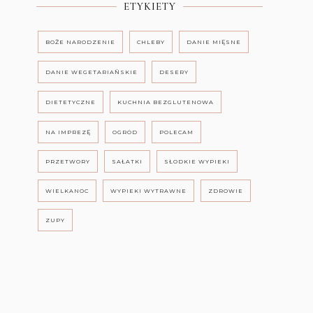
ETYKIETY
BOŻE NARODZENIE
CHLEBY
DANIE MIĘSNE
DANIE WEGETARIAŃSKIE
DESERY
DIETETYCZNE
KUCHNIA BEZGLUTENOWA
NA IMPREZĘ
OGRÓD
POLECAM
PRZETWORY
SAŁATKI
SŁODKIE WYPIEKI
WIELKANOC
WYPIEKI WYTRAWNE
ZDROWIE
ZUPY