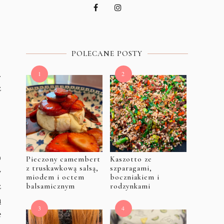
POLECANE POSTY
.
z
O
Pieczony camembert
Kaszotto ze
z truskawkową salsą,
szparagami,
y
miodem i octem
boczniakiem i
balsamicznym
rodzynkami
z
ą
e