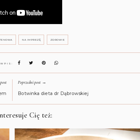
UTENOWA
NA IMPREZĘ
ZDROWIE
 WPIS:
→
post
Poprzedni post
iem
Botwinka dieta dr Dąbrowskiej
teresuje Cię też: