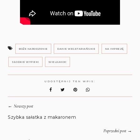
BOŻE NARODZENIE
DANIE WEGETARIAŃSKIE
NA IMPREZĘ
SŁODKIE WYPIEKI
WIELKANOC
UDOSTĘPNIJ TEN WPIS:
←
Nowszy post
Szybka sałatka z makaronem
→
Poprzedni post