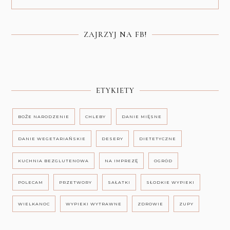
ZAJRZYJ NA FB!
ETYKIETY
BOŻE NARODZENIE
CHLEBY
DANIE MIĘSNE
DANIE WEGETARIAŃSKIE
DESERY
DIETETYCZNE
KUCHNIA BEZGLUTENOWA
NA IMPREZĘ
OGRÓD
POLECAM
PRZETWORY
SAŁATKI
SŁODKIE WYPIEKI
WIELKANOC
WYPIEKI WYTRAWNE
ZDROWIE
ZUPY