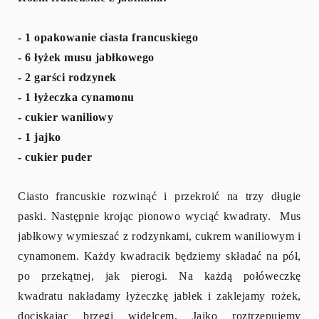
- 1 opakowanie ciasta francuskiego
- 6 łyżek musu jabłkowego
- 2 garści rodzynek
- 1 łyżeczka cynamonu
- cukier waniliowy
- 1 jajko
- cukier puder
Ciasto francuskie rozwinąć i przekroić na trzy długie
paski. Następnie krojąc pionowo wyciąć kwadraty. Mus
jabłkowy wymieszać z rodzynkami, cukrem waniliowym i
cynamonem. Każdy kwadracik będziemy składać na pół,
po przekątnej, jak pierogi. Na każdą połóweczkę
kwadratu nakładamy łyżeczkę jabłek i zaklejamy rożek,
dociskając brzegi widelcem. Jajko roztrzepujemy