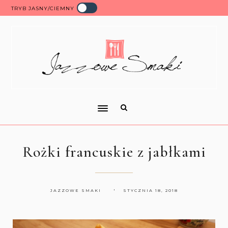
TRYB JASNY/CIEMNY
Rożki francuskie z jabłkami
JAZZOWE SMAKI
STYCZNIA 18, 2018