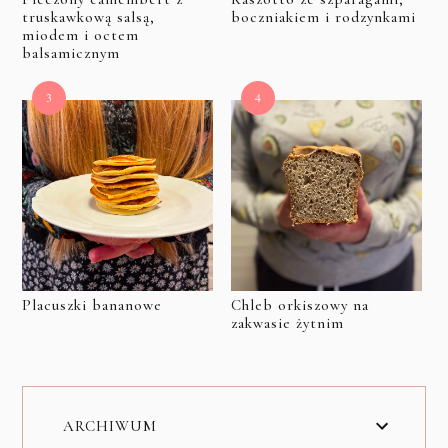
truskawkową salsą,
boczniakiem i rodzynkami
miodem i octem
balsamicznym
Placuszki bananowe
Chleb orkiszowy na
zakwasie żytnim
ARCHIWUM