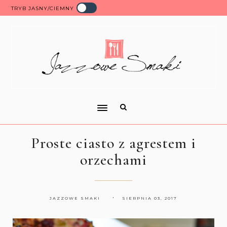
TRYB JASNY/CIEMNY
Proste ciasto z agrestem i
orzechami
JAZZOWE SMAKI
SIERPNIA 03, 2017