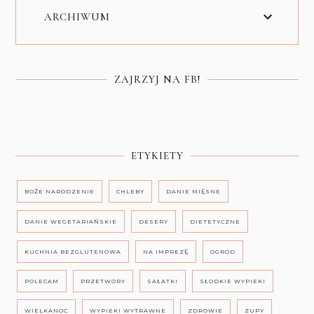
ARCHIWUM
ZAJRZYJ NA FB!
ETYKIETY
BOŻE NARODZENIE
CHLEBY
DANIE MIĘSNE
DANIE WEGETARIAŃSKIE
DESERY
DIETETYCZNE
KUCHNIA BEZGLUTENOWA
NA IMPREZĘ
OGRÓD
POLECAM
PRZETWORY
SAŁATKI
SŁODKIE WYPIEKI
WIELKANOC
WYPIEKI WYTRAWNE
ZDROWIE
ZUPY