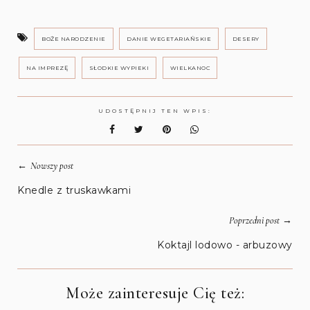
BOŻE NARODZENIE
DANIE WEGETARIAŃSKIE
DESERY
NA IMPREZĘ
SŁODKIE WYPIEKI
WIELKANOC
UDOSTĘPNIJ TEN WPIS:
←
Nowszy post
Knedle z truskawkami
→
Poprzedni post
Koktajl lodowo - arbuzowy
Może zainteresuje Cię też: