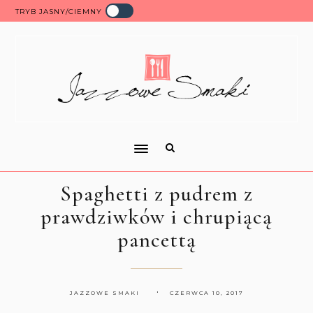
TRYB JASNY/CIEMNY
Spaghetti z pudrem z
prawdziwków i chrupiącą
pancettą
JAZZOWE SMAKI
CZERWCA 10, 2017