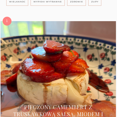
WIELKANOC
WYPIEKI WYTRAWNE
ZDROWIE
ZUPY
PIECZONY CAMEMBERT Z
TRUSKAWKOWĄ SALSĄ, MIODEM I