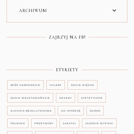
ARCHIWUM
ZAJRZYJ NA FB!
ETYKIETY
BOŻE NARODZENIE
CHLEBY
DANIE MIĘSNE
DANIE WEGETARIAŃSKIE
DESERY
DIETETYCZNE
KUCHNIA BEZGLUTENOWA
NA IMPREZĘ
OGRÓD
POLECAM
PRZETWORY
SAŁATKI
SŁODKIE WYPIEKI