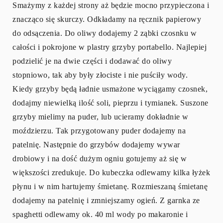
Smażymy z każdej strony aż będzie mocno przypieczona i
znacząco się skurczy. Odkładamy na ręcznik papierowy
do odsączenia. Do oliwy dodajemy 2 ząbki czosnku w
całości i pokrojone w plastry grzyby portabello. Najlepiej
podzielić je na dwie części i dodawać do oliwy
stopniowo, tak aby były złociste i nie puściły wody.
Kiedy grzyby będą ładnie usmażone wyciągamy czosnek,
dodajmy niewielką ilość soli, pieprzu i tymianek. Suszone
grzyby mielimy na puder, lub ucieramy dokładnie w
moździerzu. Tak przygotowany puder dodajemy na
patelnię. Następnie do grzybów dodajemy wywar
drobiowy i na dość dużym ogniu gotujemy aż się w
większości zredukuje. Do kubeczka odlewamy kilka łyżek
płynu i w nim hartujemy śmietanę. Rozmieszaną śmietanę
dodajemy na patelnię i zmniejszamy ogień. Z garnka ze
spaghetti odlewamy ok. 40 ml wody po makaronie i